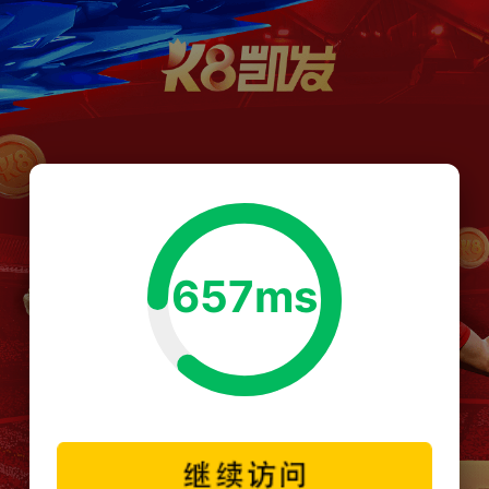
657ms